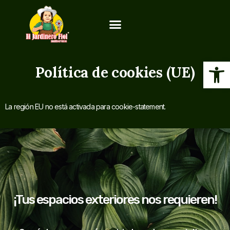
Ab
Política de cookies (UE)
La región EU no está activada para cookie-statement.
¡Tus espacios exteriores nos requieren!