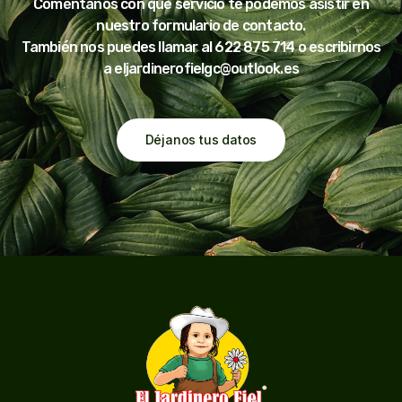
Coméntanos con qué servicio te podemos asistir en
nuestro formulario de contacto.
También nos puedes llamar al
622 875 714
o escribirnos
a
eljardinerofielgc@outlook.es
Déjanos tus datos